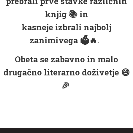
prebrali prve stavke različnih
knjig
📚
in
kasneje izbrali najbolj
zanimivega
🗳️🔥
.
Obeta se zabavno in malo
drugačno literarno doživetje
😄
🎉