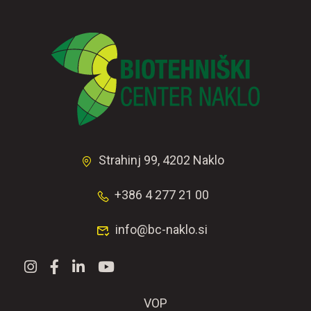
Strahinj 99, 4202 Naklo
+386 4 277 21 00
info@bc-naklo.si
VOP