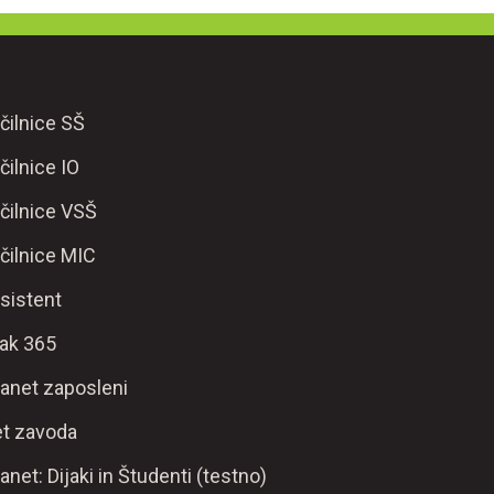
čilnice SŠ
čilnice IO
čilnice VSŠ
čilnice MIC
sistent
ak 365
ranet zaposleni
t zavoda
ranet: Dijaki in Študenti (testno)