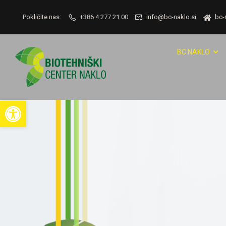
Pokličite nas:
+386 4 277 21 00
info@bc-naklo.si
bc-
BC NAKLO
Open toolbar