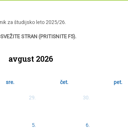
nik za študijsko leto 2025/26.
VEŽITE STRAN (PRITISNITE F5).
avgust 2026
sre.
čet.
pet.
29.
30.
5.
6.