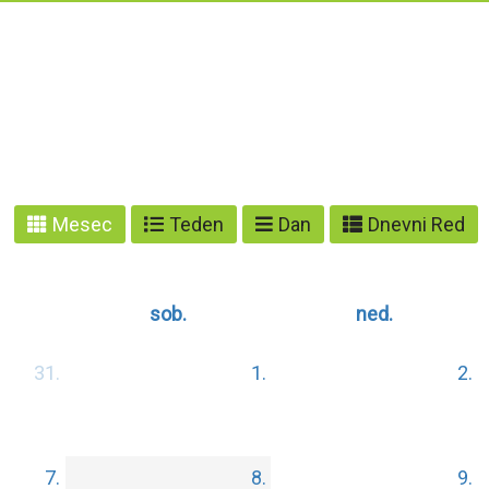
Mesec
Teden
Dan
Dnevni Red
sob.
ned.
31.
1.
2.
7.
8.
9.