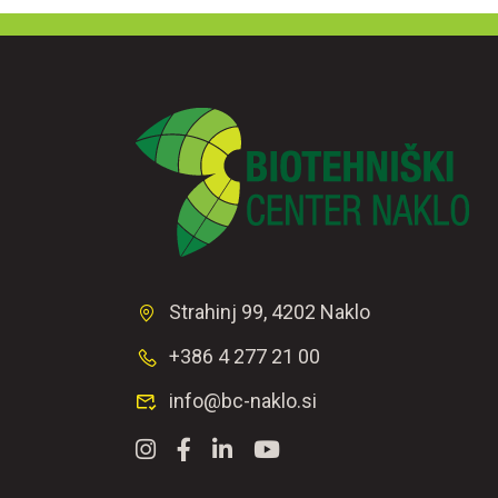
Strahinj 99, 4202 Naklo
+386 4 277 21 00
info@bc-naklo.si