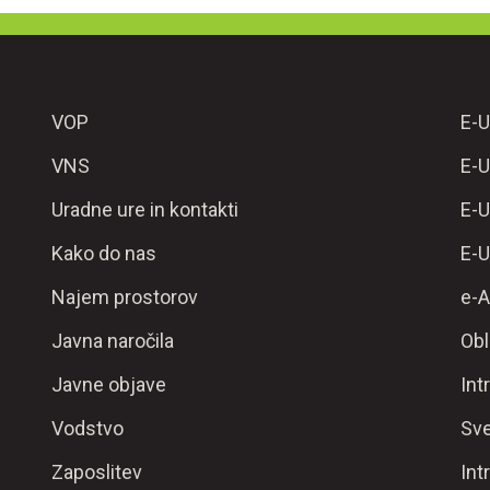
VOP
E-U
VNS
E-U
Uradne ure in kontakti
E-U
Kako do nas
E-U
Najem prostorov
e-A
Javna naročila
Obl
Javne objave
Int
Vodstvo
Sve
Zaposlitev
Int