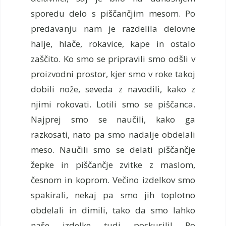
sporedu delo s piščančjim mesom. Po
predavanju nam je razdelila delovne
halje, hlače, rokavice, kape in ostalo
zaščito. Ko smo se pripravili smo odšli v
proizvodni prostor, kjer smo v roke takoj
dobili nože, seveda z navodili, kako z
njimi rokovati. Lotili smo se piščanca.
Najprej smo se naučili, kako ga
razkosati, nato pa smo nadalje obdelali
meso. Naučili smo se delati piščančje
žepke in piščančje zvitke z maslom,
česnom in koprom. Večino izdelkov smo
spakirali, nekaj pa smo jih toplotno
obdelali in dimili, tako da smo lahko
naše izdelke tudi poskusili! Po