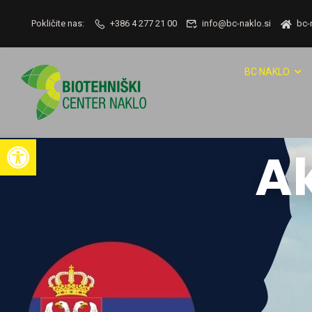
Pokličite nas:
+386 4 277 21 00
info@bc-naklo.si
bc-
BC NAKLO
Open toolbar
Ak