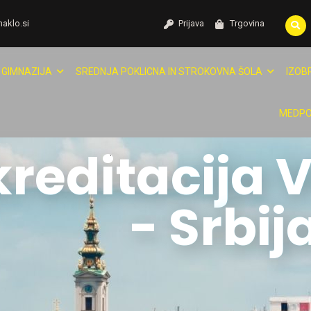
naklo.si
Prijava
Trgovina
GIMNAZIJA
SREDNJA POKLICNA IN STROKOVNA ŠOLA
IZOB
MEDPO
reditacija 
- Srbij