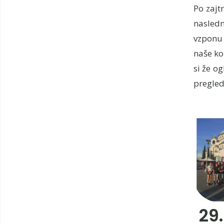
Po zajt
nasledn
vzponu 
naše ko
si že o
pregled
29.