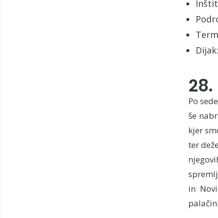
Inšti
Podro
Term
Dijak
28.
Po sede
še nabr
kjer sm
ter dež
njegovi
spremlj
in Novi
palačin