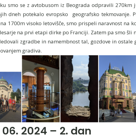
rku smo se z avtobusom iz Beograda odpravili 270km j
jih dneh potekalo evropsko geografsko tekmovanje. P
na 1700m visoko letovišče, smo prispeli naravnost na ko
lesarje na prvi etapi dirke po Franciji. Zatem pa smo šl
gledovali zgradbe in namembnost tal, gozdove in ostale g
ovanjem gradiva.
 06. 2024 – 2. dan