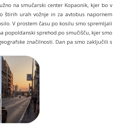
užno na smučarski center Kopaonik, kjer bo v
o štirih urah vožnje in za avtobus napornem
silo. V prostem času po kosilu smo spremljali
i na popoldanski sprehod po smučišču, kjer smo
eografske značilnosti. Dan pa smo zaključili s