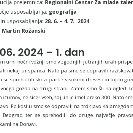
tucija prejemnica:
Regionalni Centar Za mlade tale
čje usposabljanja:
geografija
in usposabljanja:
28. 6. – 4. 7. 2024
:
Martin Rožanski
 06. 2024 – 1. dan
m urni nočni vožnji smo v zgodnjih jutranjih urah prispeli
ali nekaj ur spanca. Nato pa smo se odpravili raziskov
o se sprehodili skozi park z visokimi drevesi in toplo gr
evnega gozda na drugi strani. Zatem smo šli na ogled Te
h izumov, ne sicer vseh, saj jih je imel preko 300. Nato sm
avo. Po kosilu smo se odpravili na trdnjavo Kalamegdam,
 Beograd ter se sprehodili do druge največje pravos
kami na Donavi.