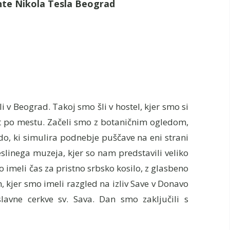
nte Nikola Tesla Beograd
 v Beograd. Takoj smo šli v hostel, kjer smo si
at po mestu. Začeli smo z botaničnim ogledom,
edo, ki simulira podnebje puščave na eni strani
slinega muzeja, kjer so nam predstavili veliko
o imeli čas za pristno srbsko kosilo, z glasbeno
 kjer smo imeli razgled na izliv Save v Donavo
lavne cerkve sv. Sava. Dan smo zaključili s