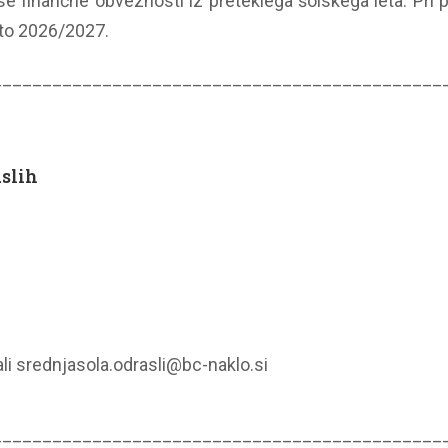
se finančne obveznosti iz preteklega šolskega leta. Pr
eto 2026/2027.
_____________________________________________
slih
li srednjasola.odrasli@bc-naklo.si
_____________________________________________