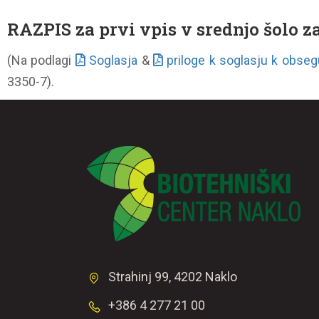
RAZPIS za prvi vpis v srednjo šolo 
(Na podlagi
Soglasja
&
priloge k soglasju k obsegu
3350-7).
Strahinj 99, 4202 Naklo
+386 4 277 21 00