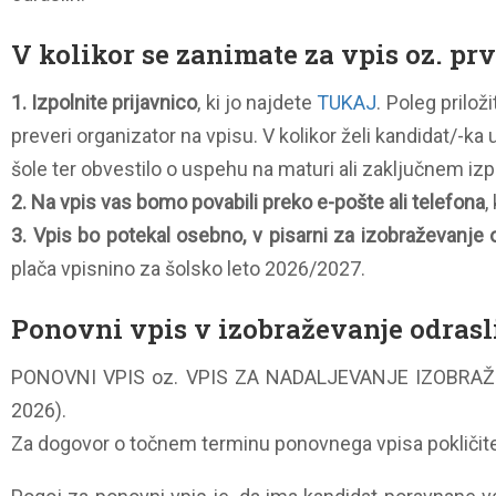
V kolikor se zanimate za vpis oz. prv
1. Izpolnite prijavnico
, ki jo najdete
TUKAJ
. Poleg prilož
preveri organizator na vpisu. V kolikor želi kandidat/-ka
šole ter obvestilo o uspehu na maturi ali zaključnem izp
2. Na vpis vas bomo povabili preko e-pošte ali telefona
,
3. Vpis bo potekal osebno, v pisarni za izobraževanje 
plača vpisnino za šolsko leto 2026/2027.
Ponovni vpis v izobraževanje odrasl
PONOVNI VPIS oz. VPIS ZA NADALJEVANJE IZOBRAŽEVA
2026).
Za dogovor o točnem terminu ponovnega vpisa pokličite n