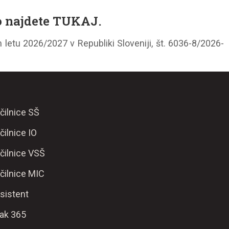
o najdete
TUKAJ.
letu 2026/2027 v Republiki Sloveniji, št. 6036-8/2026-
čilnice SŠ
čilnice IO
čilnice VSŠ
čilnice MIC
sistent
ak 365