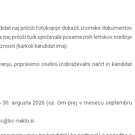
didat naj priloži fotokopije dokazil, izvirnike dokumentov
a, naj priloži tudi spričevala posameznih letnikov srednje
nosti (karkoli kandidat ima).
nju, pripravimo osebni izobraževalni načrt in kandidat
30. avgusta 2026 (oz. čim prej v mesecu septembru
anc@bc-naklo.si