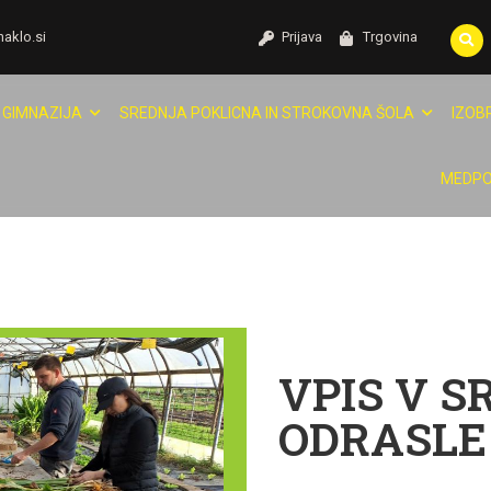
naklo.si
Prijava
Trgovina
GIMNAZIJA
SREDNJA POKLICNA IN STROKOVNA ŠOLA
IZOB
MEDPO
VPIS V S
ODRASLE