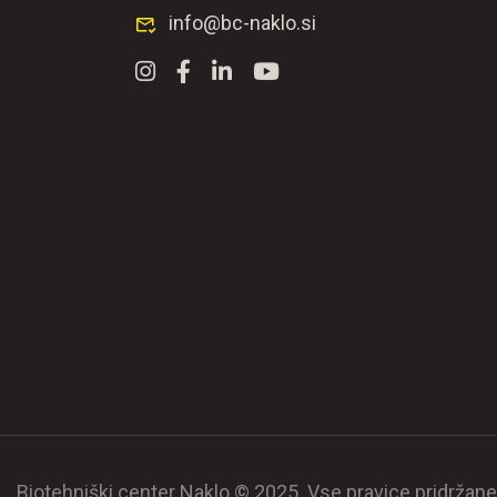
info@bc-naklo.si
Biotehniški center Naklo © 2025. Vse pravice pridržane