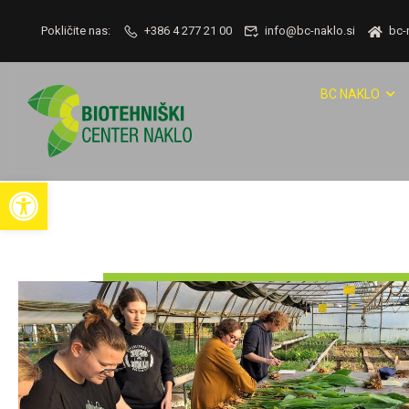
Pokličite nas:
+386 4 277 21 00
info@bc-naklo.si
bc-
BC NAKLO
Open toolbar