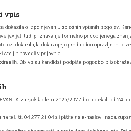
i vpis
ite dokazila o izpolnjevanju splošnih vpisnih pogojev. Kan
 uveljavljati tudi priznavanje formalno pridobljenega znanj
itu oz. dokazila, ki dokazujejo predhodno opravljene obvez
 ki ste jih navedli v prijavnici.
odraslih
. Ob vpisu kandidat podpiše pogodbo o izobraževa
ih
NJA za šolsko leto 2026/2027 bo potekal od 24. do 
a tel. št. 04 277 21 04 ali pišite na e-naslov: nada.zup