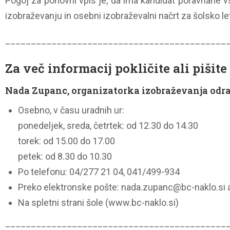
Pogoj za ponovni vpis je, da ima kandidat poravnane v
izobraževanju in osebni izobraževalni načrt za šolsko l
___________________________________________
Za več informacij pokličite ali pišite
Nada Zupanc, organizatorka izobraževanja odra
Osebno, v času uradnih ur:
ponedeljek, sreda, četrtek: od 12.30 do 14.30
torek: od 15.00 do 17.00
petek: od 8.30 do 10.30
Po telefonu: 04/277 21 04, 041/499-934
Preko elektronske pošte: nada.zupanc@bc-naklo.si a
Na spletni strani šole (www.bc-naklo.si)
___________________________________________