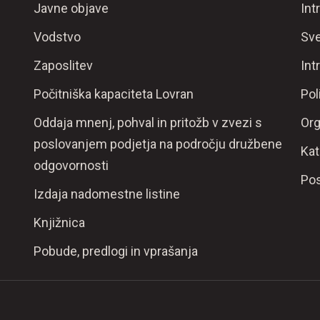
Javne objave
Int
Vodstvo
Sve
Zaposlitev
Int
Počitniška kapaciteta Lovran
Pol
Oddaja mnenj, pohval in pritožb v zvezi s
Org
poslovanjem podjetja na področju družbene
Kat
odgovornosti
Pos
Izdaja nadomestne listine
Knjižnica
Pobude, predlogi in vprašanja
.