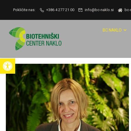
Pokličite nas:
+386 4 277 21 00
info@bc-naklo.si
bc-
BC NAKLO
Open toolbar