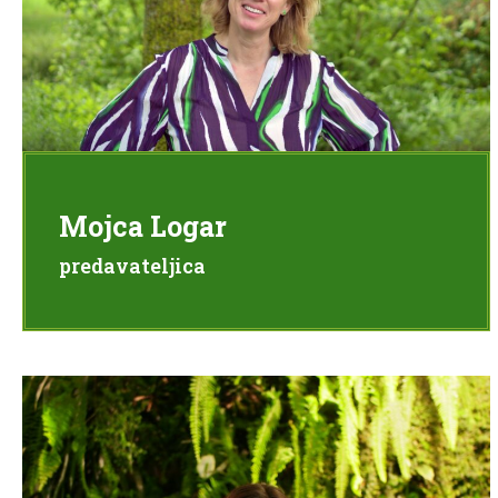
Mojca Logar
predavateljica