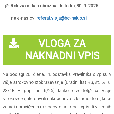
📩
Rok za oddajo obrazca:
do
torka, 30. 9. 2025
na e-naslov:
referat.visja@bc-naklo.si
VLOGA ZA
NAKNADNI VPIS
Na podlagi 20. člena, 4. odstavka Pravilnika o vpisu v
višje strokovno izobraževanje (Uradni list RS, št. 6/18,
23/18 – popr. in 6/25) lahko ravnatelj/-ica Višje
strokovne šole dovoli naknadni vpis kandidatom, ki se
zaradi upravičenih razlogov niso mogli vpisati v rednih