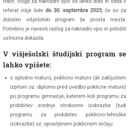
rokih. Vloga za naknadni vpis se lahko dobi in odda v
referat višje šole
do 30. septembra 2025
, če so za
določen višješolski program še prosta mesta.
Potrebno je navesti razlog za naknadni vpis in priložiti
ustrezna dokazila.
V višješolski študijski program se
lahko vpišete:
s splošno maturo, poklicno maturo (ali zaključnim
izpitom oz. diplomo pred uvedbo poklicne mature)
po programu gimnazije, katerem koli programu za
pridobitev srednje strokovne izobrazbe (tudi
programu za pridobitev poklicno-tehniške
izobrazbe) oz. opravljenem poklicnem tečaju