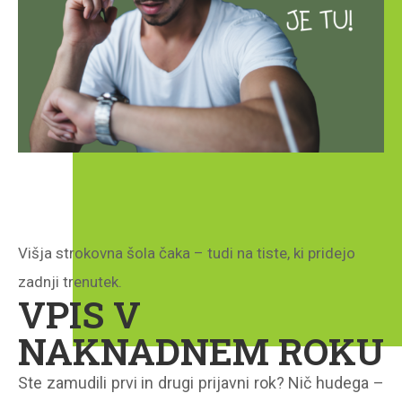
Višja strokovna šola čaka – tudi na tiste, ki pridejo
zadnji trenutek.
VPIS V
NAKNADNEM ROKU
Ste zamudili prvi in drugi prijavni rok? Nič hudega –