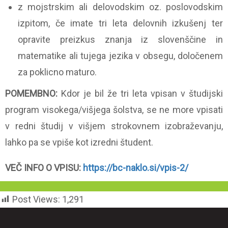
z mojstrskim ali delovodskim oz. poslovodskim
izpitom, če imate tri leta delovnih izkušenj ter
opravite preizkus znanja iz slovenščine in
matematike ali tujega jezika v obsegu, določenem
za poklicno maturo.
POMEMBNO:
Kdor je bil že tri leta vpisan v študijski
program visokega/višjega šolstva, se ne more vpisati
v redni študij v višjem strokovnem izobraževanju,
lahko pa se vpiše kot izredni študent.
VEČ INFO O VPISU:
https://bc-naklo.si/vpis-2/
Post Views:
1,291