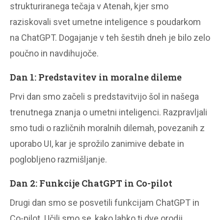
strukturiranega tečaja v Atenah, kjer smo
raziskovali svet umetne inteligence s poudarkom
na ChatGPT. Dogajanje v teh šestih dneh je bilo zelo
poučno in navdihujoče.
Dan 1: Predstavitev in moralne dileme
Prvi dan smo začeli s predstavitvijo šol in našega
trenutnega znanja o umetni inteligenci. Razpravljali
smo tudi o različnih moralnih dilemah, povezanih z
uporabo UI, kar je sprožilo zanimive debate in
poglobljeno razmišljanje.
Dan 2: Funkcije ChatGPT in Co-pilot
Drugi dan smo se posvetili funkcijam ChatGPT in
Co-pilot. Učili smo se, kako lahko ti dve orodji