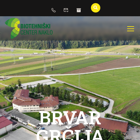
BRVAR
GRČIJA