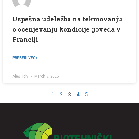
Uspešna udeležba na tekmovanju
o ocenjevanju kondicije goveda v
Franciji
PREBERI VEČ»
Aleš Holy
March 5, 2025
1
2
3
4
5