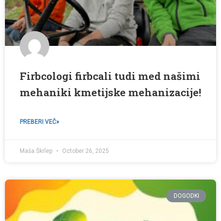
Firbcologi firbcali tudi med našimi
mehaniki kmetijske mehanizacije!
PREBERI VEČ»
Maša Škrlep
October 26, 2025
DOGODKI