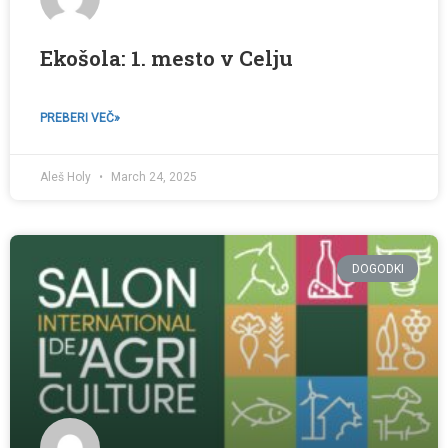
Ekošola: 1. mesto v Celju
PREBERI VEČ»
Aleš Holy
March 24, 2025
DOGODKI