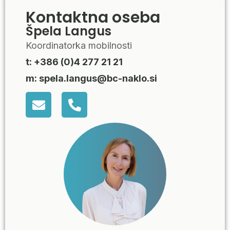
Kontaktna oseba
Špela Langus
Koordinatorka mobilnosti
t: +386 (0)4 277 21 21
m: spela.langus@bc-naklo.si