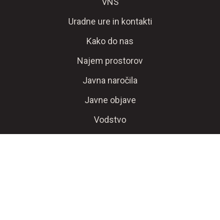
VNS
Uradne ure in kontakti
Kako do nas
Najem prostorov
Javna naročila
Javne objave
Vodstvo
Zaposlitev
Počitniška kapaciteta Lovran
Oddaja mnenj, pohval in pritožb v zvezi s
poslovanjem podjetja na področju družbene
odgovornosti