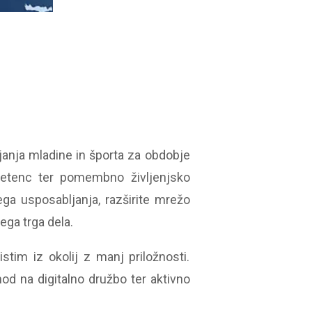
anja mladine in športa za obdobje
petenc ter pomembno življenjsko
nega usposabljanja, razširite mrežo
ega trga dela.
tim iz okolij z manj priložnosti.
hod na digitalno družbo ter aktivno