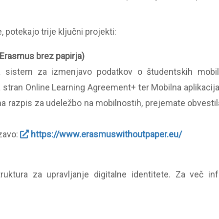
 potekajo trije ključni projekti:
Erasmus brez papirja)
a sistem za izmenjavo podatkov o študentskih mobil
a stran Online Learning Agreement+ ter Mobilna aplikac
o na razpis za udeležbo na mobilnostih, prejemate obvestil
ezavo:
https://www.erasmuswithoutpaper.eu/
truktura za upravljanje digitalne identitete. Za več i