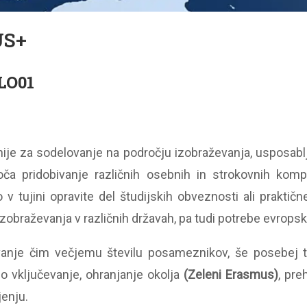
S+
LO01
je za sodelovanje na področju izobraževanja, usposablj
 pridobivanje različnih osebnih in strokovnih kom
v tujini opravite del študijskih obveznosti ali praktič
braževanja v različnih državah, pa tudi potrebe evropsk
nje čim večjemu številu posameznikov, še posebej tis
 vključevanje, ohranjanje okolja
(Zeleni Erasmus)
, pre
enju.