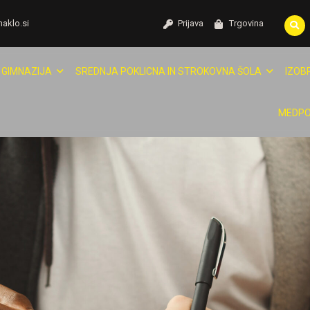
naklo.si
Prijava
Trgovina
GIMNAZIJA
SREDNJA POKLICNA IN STROKOVNA ŠOLA
IZOB
MEDPO