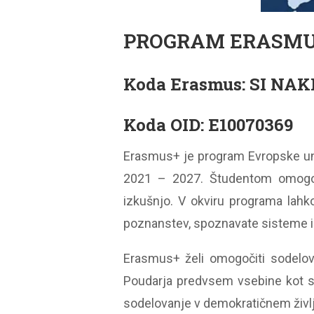
PROGRAM ERASMU
Koda Erasmus: SI NAK
Koda OID: E10070369
Erasmus+ je program Evropske uni
2021 – 2027. Študentom omogoča
izkušnjo. V okviru programa lahko 
poznanstev, spoznavate sisteme izo
Erasmus+ želi omogočiti sodelova
Poudarja predvsem vsebine kot so
sodelovanje v demokratičnem življ