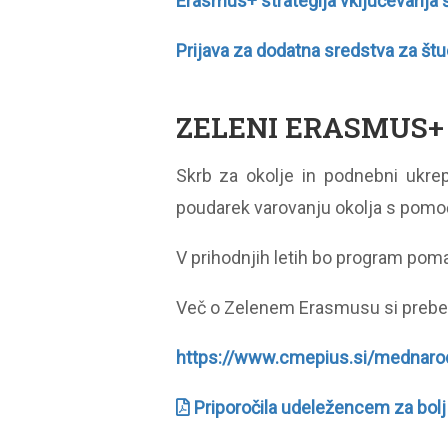
Erasmus+ strategija vključevanja 
Prijava za dodatna sredstva za št
ZELENI ERASMUS+
Skrb za okolje in podnebni ukre
poudarek varovanju okolja s pomočj
V prihodnjih letih bo program poma
Več o Zelenem Erasmusu si preber
https://www.cmepius.si/mednaro
Priporočila udeležencem za bolj