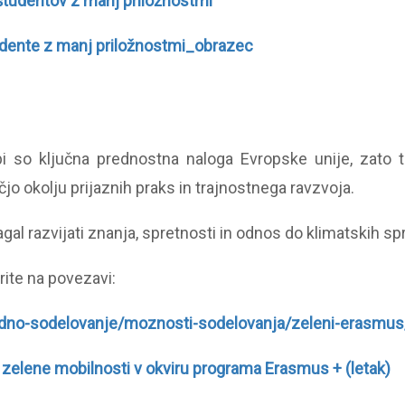
študentov z manj priložnostmi
udente z manj priložnostmi_obrazec
pi so ključna prednostna naloga Evropske unije, zato 
o okolju prijaznih praks in trajnostnega ravzvoja.
gal razvijati znanja, spretnosti in odnos do klimatskih 
ite na povezavi:
dno-sodelovanje/moznosti-sodelovanja/zeleni-erasmus
 zelene mobilnosti v okviru programa Erasmus + (letak)