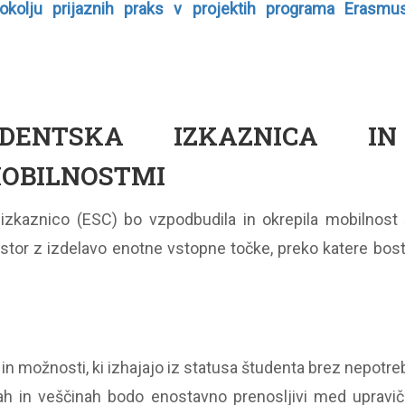
okolju prijaznih praks v projektih programa Erasmu
DENTSKA IZKAZNICA IN D
MOBILNOSTMI
zkaznico (ESC) bo vzpodbudila in okrepila mobilnost 
ostor z izdelavo enotne vstopne točke, preko katere bost
e in možnosti, ki izhajajo iz statusa študenta brez nepotr
h in veščinah bodo enostavno prenosljivi med upraviče