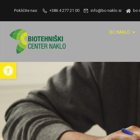
Pokličite nas:
+386 4 277 21 00
info@bc-naklo.si
bc-
BC NAKLO
Open toolbar