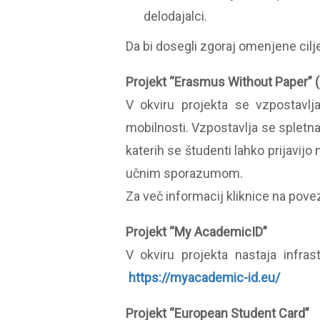
delodajalci.
Da bi dosegli zgoraj omenjene cilje,
Projekt “Erasmus Without Paper” (
V okviru projekta se vzpostavlj
mobilnosti. Vzpostavlja se spletn
katerih se študenti lahko prijavij
učnim sporazumom.
Za več informacij kliknice na pov
Projekt “My AcademicID”
V okviru projekta nastaja infras
https://myacademic-id.eu/
Projekt “European Student Card”