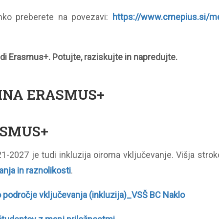
ko preberete na povezavi:
https://www.cmepius.si/m
nudi Erasmus+. Potujte, raziskujte in napredujte.
TINA ERASMUS+
ASMUS+
-2027 je tudi inkluzija oiroma vključevanje. Višja strok
anja in raznolikosti
.
področje vključevanja (inkluzija)_VSŠ BC Naklo