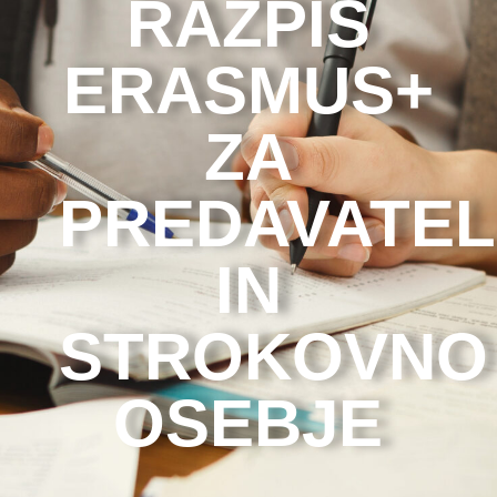
RAZPIS
ERASMUS+
ZA
PREDAVATEL
IN
STROKOVNO
OSEBJE